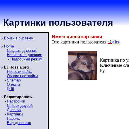
Картинки пользователя
Имеющиеся картинки
Войти в систему
Это картинки пользователя
ales
.
Home
-
Создать дневник
-
Написать в дневник
-
Подробный режим
Картинка по 
Ключевые сл
LJ.Rossia.org
Ру
-
Новости сайта
-
Общие настройки
-
Sitemap
-
Оплата
-
ljr-fif
Редактировать...
-
Настройки
-
Список друзей
-
Дневник
-
Картинки
-
Пароль
-
Вид дневника