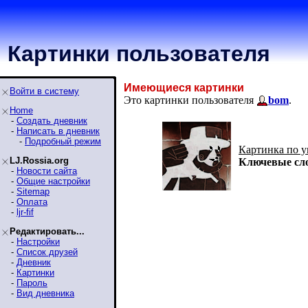
Картинки пользователя
Имеющиеся картинки
Войти в систему
Это картинки пользователя
bom
.
Home
-
Создать дневник
-
Написать в дневник
-
Подробный режим
Картинка по 
LJ.Rossia.org
Ключевые сл
-
Новости сайта
-
Общие настройки
-
Sitemap
-
Оплата
-
ljr-fif
Редактировать...
-
Настройки
-
Список друзей
-
Дневник
-
Картинки
-
Пароль
-
Вид дневника