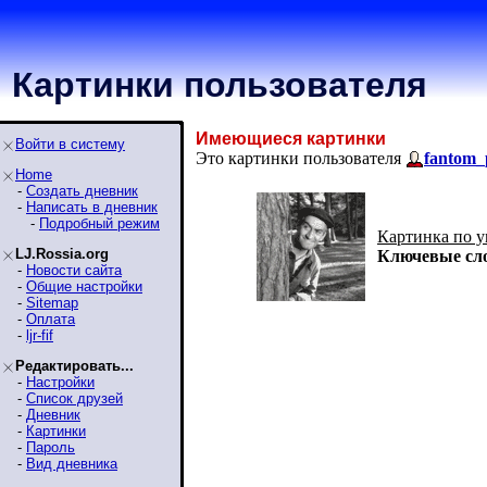
Картинки пользователя
Имеющиеся картинки
Войти в систему
Это картинки пользователя
fantom_
Home
-
Создать дневник
-
Написать в дневник
-
Подробный режим
Картинка по 
LJ.Rossia.org
Ключевые сл
-
Новости сайта
-
Общие настройки
-
Sitemap
-
Оплата
-
ljr-fif
Редактировать...
-
Настройки
-
Список друзей
-
Дневник
-
Картинки
-
Пароль
-
Вид дневника