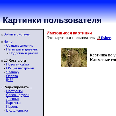
Картинки пользователя
Имеющиеся картинки
Войти в систему
Это картинки пользователя
fisher
.
Home
-
Создать дневник
-
Написать в дневник
-
Подробный режим
Картинка по 
Ключевые сл
LJ.Rossia.org
-
Новости сайта
-
Общие настройки
-
Sitemap
-
Оплата
-
ljr-fif
Редактировать...
-
Настройки
-
Список друзей
-
Дневник
-
Картинки
-
Пароль
-
Вид дневника