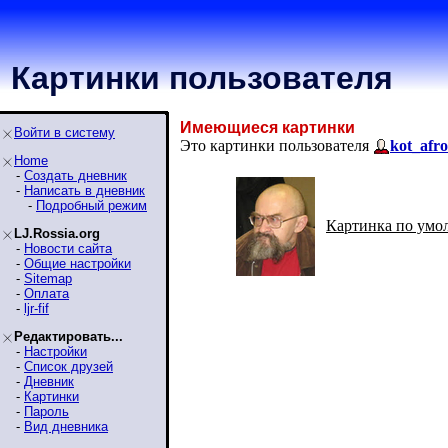
Картинки пользователя
Имеющиеся картинки
Войти в систему
Это картинки пользователя
kot_afr
Home
-
Создать дневник
-
Написать в дневник
-
Подробный режим
Картинка по умо
LJ.Rossia.org
-
Новости сайта
-
Общие настройки
-
Sitemap
-
Оплата
-
ljr-fif
Редактировать...
-
Настройки
-
Список друзей
-
Дневник
-
Картинки
-
Пароль
-
Вид дневника