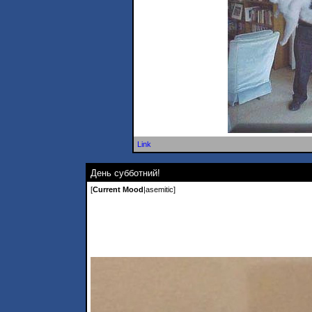
Link
День субботний!
[
Current Mood
|
asemitic
]