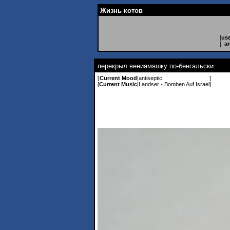
Жизнь котов
[
use
[
ar
перекрыл вениамяшку по-бенгальски
[
Current Mood
|
antiseptic
]
[
Current Music
|
Landser - Bomben Auf Israel
]