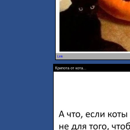
Link
Крипота от кота...