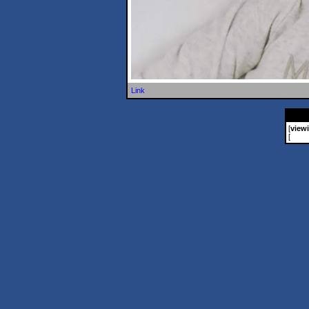
Link
[
view
[