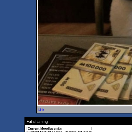
Link
Fat shaming
[
Current Mood
|
asemitic
]
[
Current Music
|
Landser - Bomben Auf Israel
]