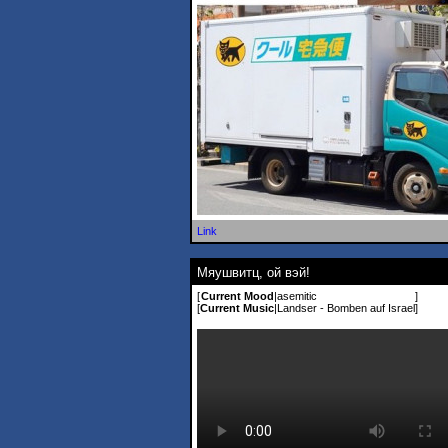
Link
Мяушвитц, ой вэй!
[
Current Mood
|
asemitic
]
[
Current Music
|
Landser - Bomben auf Israel
]