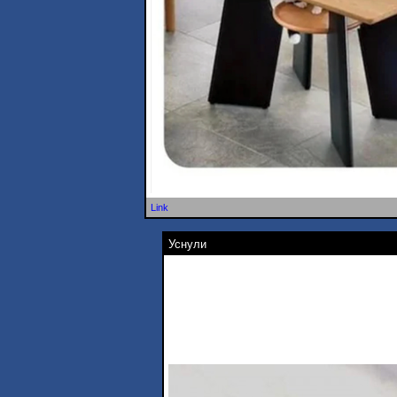
Link
Уснули