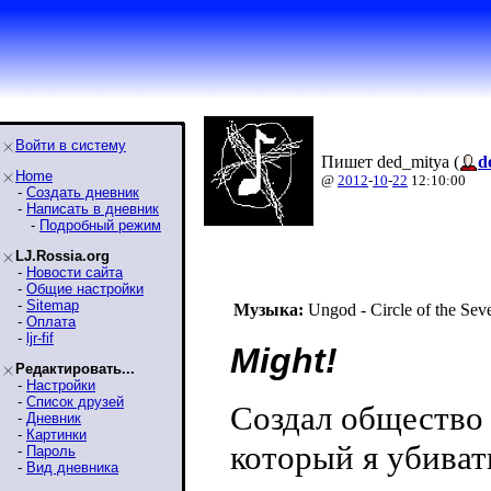
Войти в систему
Пишет ded_mitya (
d
Home
@
2012
-
10
-
22
12:10:00
-
Создать дневник
-
Написать в дневник
-
Подробный режим
LJ.Rossia.org
-
Новости сайта
-
Общие настройки
-
Sitemap
Музыка:
Ungod - Circle of the Seve
-
Оплата
-
ljr-fif
Might!
Редактировать...
-
Настройки
-
Список друзей
Создал обществ
-
Дневник
-
Картинки
который я убиват
-
Пароль
-
Вид дневника