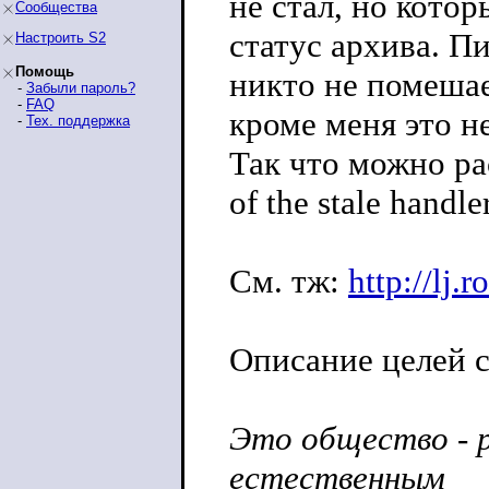
не стал, но кото
Сообщества
статус архива. П
Настроить S2
Помощь
никто не помешае
-
Забыли пароль?
-
FAQ
кроме меня это не
-
Тех. поддержка
Так что можно ра
of the stale handler
См. тж:
http://lj.
Описание целей 
Это общество - 
естественным