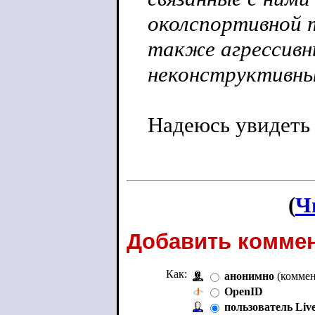
околспортивной т
также агрессивн
неконструктивн
Надеюсь увидеть
(
Ч
Добавить коммен
Как:
анонимно
(коммен
OpenID
пользователь Liv