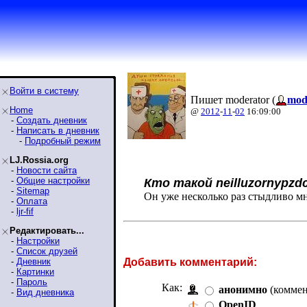
Войти в систему
Пишет moderator (
mod
Home
@
2012
-
11
-
02
16:09:00
-
Создать дневник
-
Написать в дневник
-
Подробный режим
LJ.Rossia.org
-
Новости сайта
-
Общие настройки
Кто такой neilluzornypzd
-
Sitemap
Он уже несколько раз стыдливо мн
-
Оплата
-
ljr-fif
Редактировать...
-
Настройки
-
Список друзей
-
Дневник
Добавить комментарий:
-
Картинки
-
Пароль
Как:
анонимно
(коммен
-
Вид дневника
OpenID