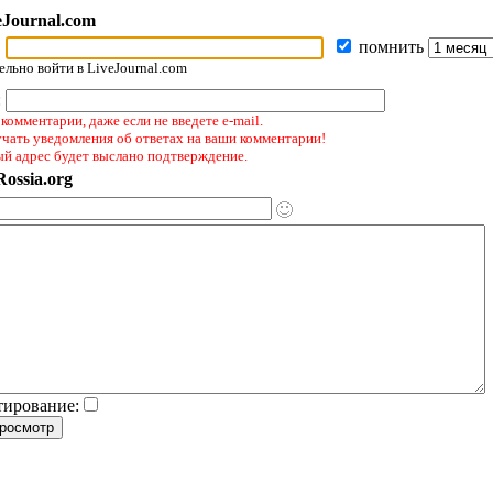
eJournal.com
помнить
льно войти в LiveJournal.com
:
комментарии, даже если не введете e-mail.
учать уведомления об ответах на ваши комментарии!
ый адрес будет выслано подтверждение.
ossia.org
тирование: