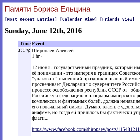
Памяти Бориса Ельцина
[Most Recent Entries]
[Calendar View]
[Friends View]
Sunday, June 12th, 2016
Time
Event
1:54p
Широпаев Алексей
1 hr ·
12 июня - государственный праздник, который ны
её понимании - это империя в границах Советског
"упаковать" нынешний праздник в пышный имперс
просвечивает Декларация о суверенитете Российс
процессе освобождения республик СССР от "обще
Российскую федерацию в плацдарм имперского р
комплексов и фантомных болей, должна ненавидет
его изначальный смысл. Думаю, власть с удоволь
анафеме, но тогда ей пришлось бы фактически уп
флаги...
https://www.facebook.com/shiropaev/post
s/11548121