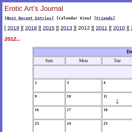
Erotic Art's Journal
[Most Recent Entries]
[Calendar View]
[Friends]
[
2019
][
2018
][
2015
][
2013
][ 2012 ][
2011
][
2010
][
2012...
De
Sun
Mon
Tue
2
3
4
9
10
11
2
16
17
18
23
24
25