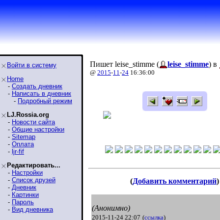
Пишет leise_stimme (
leise_stimme
) в
Войти в систему
@
2015
-
11
-
24
16:36:00
Home
-
Создать дневник
-
Написать в дневник
-
Подробный режим
LJ.Rossia.org
-
Новости сайта
-
Общие настройки
-
Sitemap
-
Оплата
-
ljr-fif
Редактировать...
-
Настройки
-
Список друзей
(
Добавить комментарий
)
-
Дневник
-
Картинки
-
Пароль
(Анонимно)
-
Вид дневника
2015-11-24 22:07
(
ссылка
)