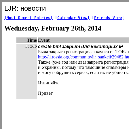
LJR: новости
[Most Recent Entries]
[Calendar View]
[Friends View]
Wednesday, February 26th, 2014
Time
Event
3:20p
create.bml закрыт для некоторых IP
Была закрыта регистрация аккаунта из TOR-но
http://lj.rossia.org/community/ljr_sank
cii/29482.ht
Также (уже год или два) закрыта регистрация 
и Украины, потому что тамошние спаммеры 
и могут обрушить сервак, если их не убивать.
Извиняйте.
Привет