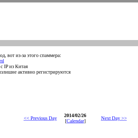
д, вот из-за этого спаммера:
ml
с IP из Китая
излишне активно регистрируются
2014/02/26
<< Previous Day
Next Day >>
[
Calendar
]