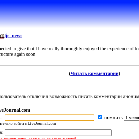
ljr_news
ected to give that I have really thoroughly enjoyed the experience of lo
ructure again soon.
(
Читать комментарии
)
 пользователь отключил возможность писать комментарии анони
veJournal.com
я:
помнить
ельно войти в LiveJournal.com
ов:
 комментарии, даже если не введете e-mail.