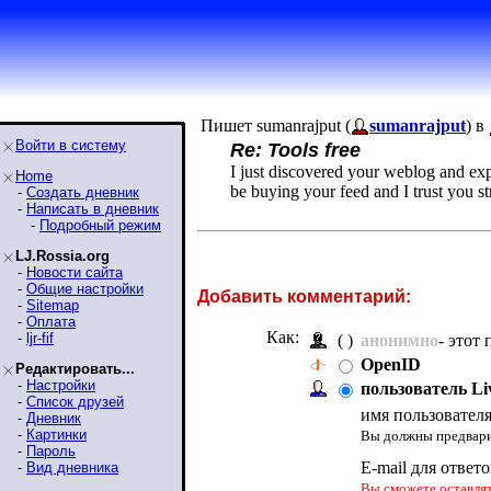
Пишет sumanrajput (
sumanrajput
) в
Войти в систему
Re: Tools free
I just discovered your weblog and exp
Home
be buying your feed and I trust you st
-
Создать дневник
-
Написать в дневник
-
Подробный режим
LJ.Rossia.org
-
Новости сайта
-
Общие настройки
Добавить комментарий:
-
Sitemap
-
Оплата
Как:
-
ljr-fif
( )
анонимно
- этот
OpenID
Редактировать...
-
Настройки
пользователь Li
-
Список друзей
имя пользовател
-
Дневник
-
Картинки
Вы должны предварит
-
Пароль
E-mail для ответ
-
Вид дневника
Вы сможете оставлять