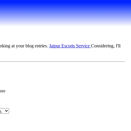
oking at your blog entries.
Jaipur Escorts Service
Considering, I'll
мно