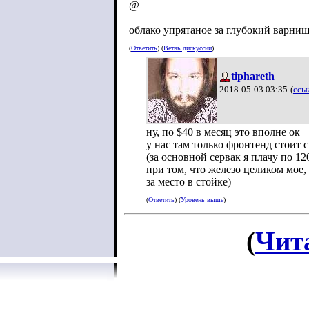
@
облако упрятаное за глубокий варни
(
Ответить
) (
Ветвь дискуссии
)
tiphareth
2018-05-03 03:35
(
ссы
ну, по $40 в месяц это вполне ок
у нас там только фронтенд стоит
(за основной сервак я плачу по 12
при том, что железо целиком мое, 
за место в стойке)
(
Ответить
) (
Уровень выше
)
(
Чит