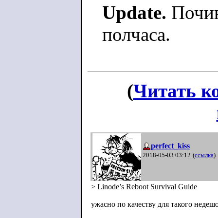
Update.
Почин
полчаса.
(
Читать к
perfect_kiss
2018-05-03 03:12
(
ссылка
)
> Linode’s Reboot Survival Guide
ужасно по качеству для такого недеш