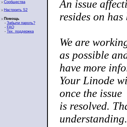
An issue affect
Сообщества
Настроить S2
resides on has 
Помощь
-
Забыли пароль?
-
FAQ
-
Тех. поддержка
We are working 
as possible an
have more info
Your Linode wil
once the issue
is resolved. T
understanding