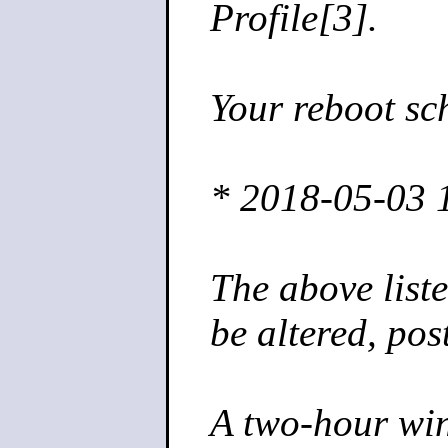
Profile[3].
Your reboot sc
* 2018-05-03
The above lis
be altered, po
A two-hour win