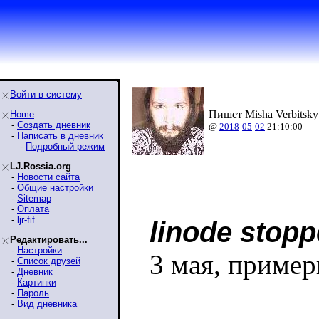
Войти в систему
Пишет Misha Verbitsky
Home
-
Создать дневник
@
2018
-
05
-
02
21:10:00
-
Написать в дневник
-
Подробный режим
LJ.Rossia.org
-
Новости сайта
-
Общие настройки
-
Sitemap
-
Оплата
-
ljr-fif
linode stop
Редактировать...
-
Настройки
3 мая, пример
-
Список друзей
-
Дневник
-
Картинки
-
Пароль
-
Вид дневника