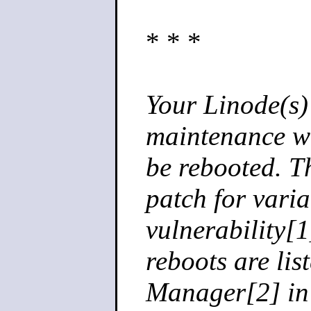
* * *
Your Linode(s)
maintenance wi
be rebooted. T
patch for varia
vulnerability[1
reboots are lis
Manager[2] in 