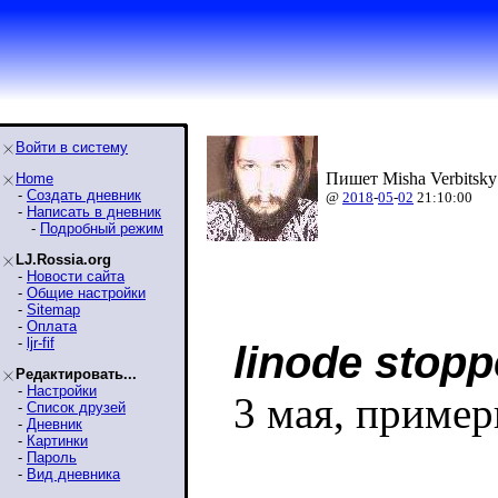
Войти в систему
Пишет Misha Verbitsky
Home
-
Создать дневник
@
2018
-
05
-
02
21:10:00
-
Написать в дневник
-
Подробный режим
LJ.Rossia.org
-
Новости сайта
-
Общие настройки
-
Sitemap
-
Оплата
-
ljr-fif
linode stop
Редактировать...
-
Настройки
3 мая, пример
-
Список друзей
-
Дневник
-
Картинки
-
Пароль
-
Вид дневника