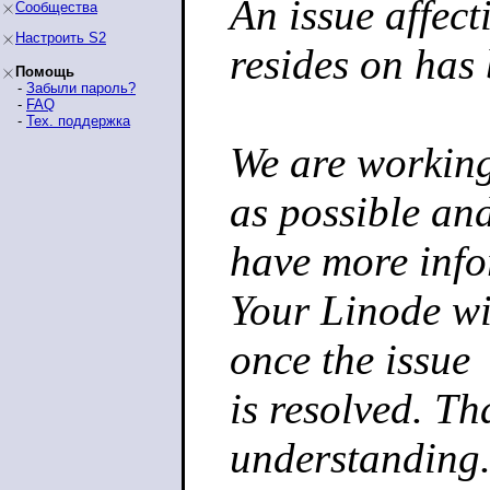
An issue affect
Сообщества
Настроить S2
resides on has 
Помощь
-
Забыли пароль?
-
FAQ
-
Тех. поддержка
We are working 
as possible an
have more info
Your Linode wil
once the issue
is resolved. T
understanding