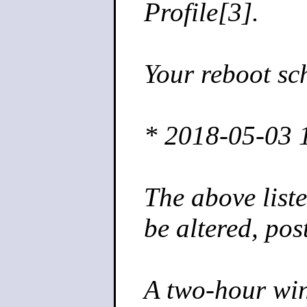
Profile[3].
Your reboot sc
* 2018-05-03
The above lis
be altered, po
A two-hour win