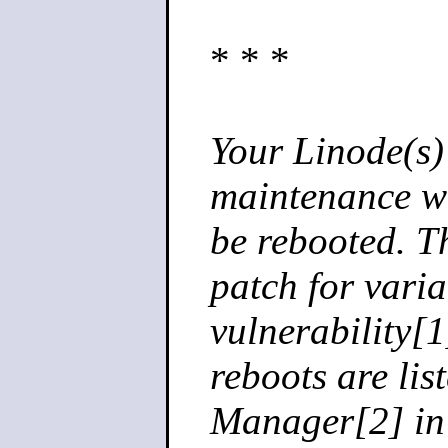
* * *
Your Linode(s)
maintenance wi
be rebooted. T
patch for varia
vulnerability[1
reboots are lis
Manager[2] in 