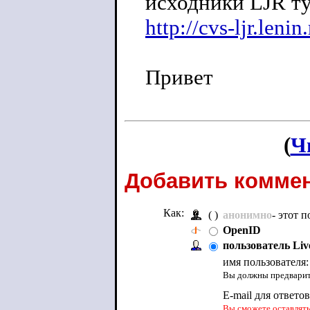
исходники LJR ту
http://cvs-ljr.lenin.
Привет
(
Ч
Добавить коммен
Как:
( )
анонимно
- этот 
OpenID
пользователь Liv
имя пользователя
Вы должны предварите
E-mail для ответо
Вы сможете оставлять 