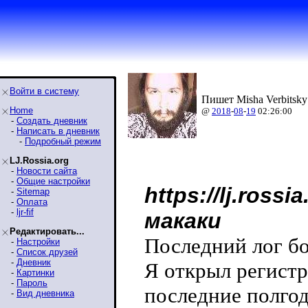
Войти в систему
Пишет Misha Verbitsky
Home
@
2018
-
08
-
19
02:26:00
-
Создать дневник
-
Написать в дневник
-
Подробный режим
LJ.Rossia.org
-
Новости сайта
-
Общие настройки
https://lj.ross
-
Sitemap
-
Оплата
-
ljr-fif
макаки
Редактировать...
Последний лог бо
-
Настройки
-
Список друзей
-
Дневник
Я открыл регистр
-
Картинки
-
Пароль
последние полгод
-
Вид дневника