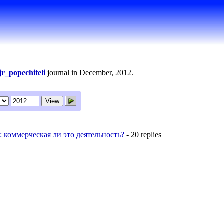
ljr_popechiteli
journal in December, 2012.
rt: коммерческая ли это деятельность?
- 20 replies