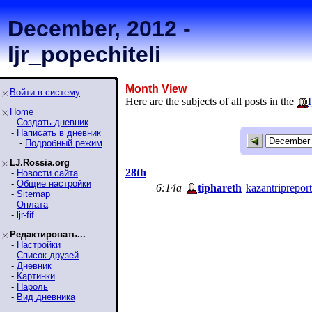
December, 2012 -
ljr_popechiteli
Month View
Войти в систему
Here are the subjects of all posts in the
Home
-
Создать дневник
-
Написать в дневник
-
Подробный режим
LJ.Rossia.org
28th
-
Новости сайта
-
Общие настройки
6:14a
tiphareth
kazantriprepo
-
Sitemap
-
Оплата
-
ljr-fif
Редактировать...
-
Настройки
-
Список друзей
-
Дневник
-
Картинки
-
Пароль
-
Вид дневника