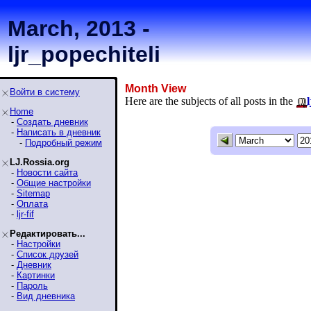
March, 2013 -
ljr_popechiteli
Month View
Войти в систему
Here are the subjects of all posts in the
Home
-
Создать дневник
-
Написать в дневник
-
Подробный режим
LJ.Rossia.org
-
Новости сайта
-
Общие настройки
-
Sitemap
-
Оплата
-
ljr-fif
Редактировать...
-
Настройки
-
Список друзей
-
Дневник
-
Картинки
-
Пароль
-
Вид дневника