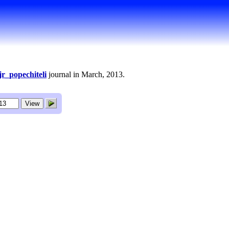
ljr_popechiteli
journal in March, 2013.