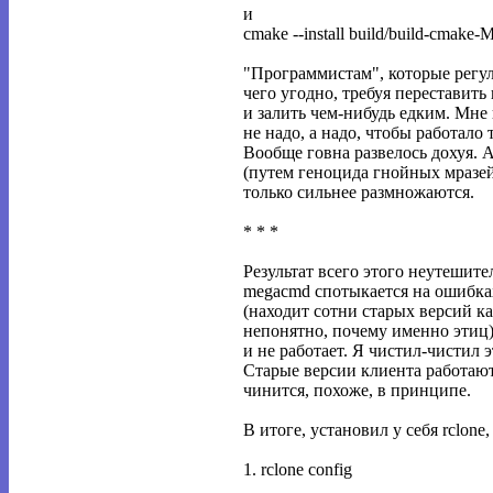
и
cmake --install build/build-cmake-
"Программистам", которые рег
чего угодно, требуя переставить
и залить чем-нибудь едким. Мне
не надо, а надо, чтобы работало т
Вообще говна развелось дохуя. 
(путем геноцида гнойных мразей
только сильнее размножаются.
* * *
Результат всего этого неутешите
megacmd спотыкается на ошибках
(находит сотни старых версий к
непонятно, почему именно этиц), 
и не работает. Я чистил-чистил э
Старые версии клиента работают
чинится, похоже, в принципе.
В итоге, установил у себя rclone
1. rclone config