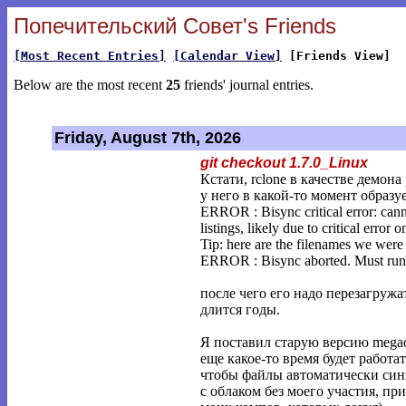
Попечительский Совет's Friends
[Most Recent Entries]
[Calendar View]
[Friends View]
Below are the most recent
25
friends' journal entries.
Friday, August 7th, 2026
git checkout 1.7.0_Linux
Кстати, rclone в качестве демон
у него в какой-то момент образу
ERROR : Bisync critical error: cann
listings, likely due to critical error o
Tip: here are the filenames we were 
ERROR : Bisync aborted. Must run -
после чего его надо перезагружа
длится годы.
Я поставил старую версию megac
еще какое-то время будет работа
чтобы файлы автоматически си
с облаком без моего участия, при