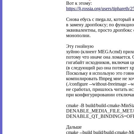
Вот к этому:
https://lj.rossia.org/users/tiphareth/2
Снова ебусь с mega.nz, который 
в замену дропбоксу; по функцио
эквивалентны, просто дропбокс 
монополии.
Эту гнойную
хуйню (клиент MEGAcmd) приход
потому что иначе она ломается. 
гигабайт исходников, включая це
(в следующий раз она потянет хр
Поскольку я использую это говн
компилировать ffmpeg мне не хоч
(./configure --without-freeimage --
не сработал, пришлось читать 
при конфигурировании отключа
cmake -B build/build-cmake-
DENABLE_MEDIA_FILE_META
DENABLE_QT_BINDINGS=OFF
Дальше
cmake --build build/build-cmake-M