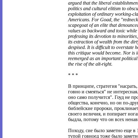
argued that the liberal establishmen
politics and cultural elitism to obsc
exploitation of ordinary working-cl
Americans. For Goad, the "redneck
scapegoat of an elite that denounce
values as backward and toxic while 
professing its devotion to minorities
its extraction of wealth from the dirty 
despised. It is difficult to overstate 
this critique would become. Nor is i
reemerged as an important political
the rise of the alt-right.
* * *
В принципе, стратегия "насрать
говно и смеяться" не интересная
оно само получится". Гоуд не пр
общества, конечно, но он по-друг
библейские пророки, проклинае
своего величия, и попирает ног
быдла, потому что он всех ненав
Походу, сие было заметно еще в 
тупой говноед тоже было заметно