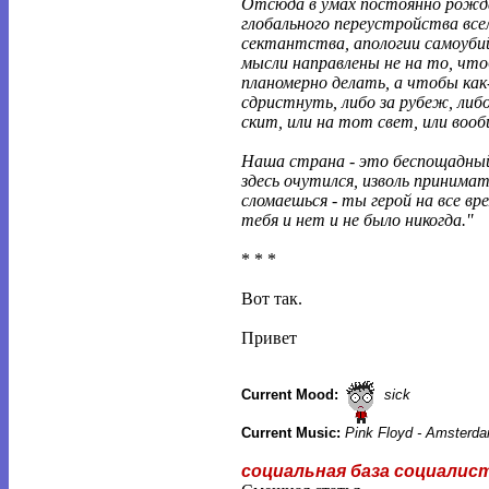
Отсюда в умах постоянно рож
глобального переустройства все
сектантства, апологии самоуби
мысли направлены не на то, чт
планомерно делать, а чтобы как
сдристнуть, либо за рубеж, либо
скит, или на тот свет, или вооб
Наша страна - это беспощадный
здесь очутился, изволь принимать
сломаешься - ты герой на все вре
тебя и нет и не было никогда.''
* * *
Вот так.
Привет
Current Mood:
sick
Current Music:
Pink Floyd - Amsterda
социальная база социалис