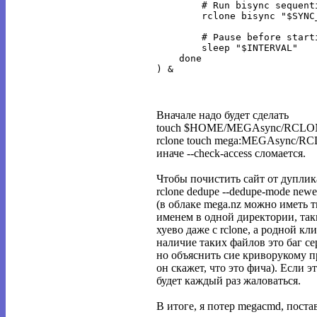
        # Run bisync sequent
        rclone bisync "$SYNC
        # Pause before start
        sleep "$INTERVAL"

    done

Вначале надо будет сделать
touch $HOME/MEGAsync/RCL
rclone touch mega:MEGAsync/
иначе --check-access сломается.
Чтобы почистить сайт от дуплик
rclone dedupe --dedupe-mode ne
(в облаке mega.nz можно иметь 
именем в одной директории, та
хуево даже с rclone, а родной к
наличие таких файлов это баг се
но объяснить сие криворукому 
он скажет, что это фича). Если эт
будет каждый раз жаловаться.
В итоге, я потер megacmd, постав