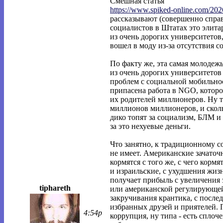
Смешная статья
https://www.spiked-online.com/202
рассказывают (совершенно справ
социалистов в Штатах это элит
из очень дорогих университетов,
вошел в моду из-за отсутствия 
По факту же, эта самая молодеж
из очень дорогих университетов
проблем с социальной мобильнос
припасена работа в NGO, которо
их родителей миллионеров. Ну т
миллионов миллионеров, и скольк
дико топят за социализм, БЛМ и 
за это нехуевые деньги.
Что занятно, к традиционному 
не имеет. Американские зачато
кормятся с того же, с чего корм
и израильские, с ухудшения жиз
получает прибыль с увеличения 
tiphareth
или американской регулирующей
закручивания крантика, с посл
избранных друзей и приятелей. 
4:54p
коррупция, ну типа - есть спло