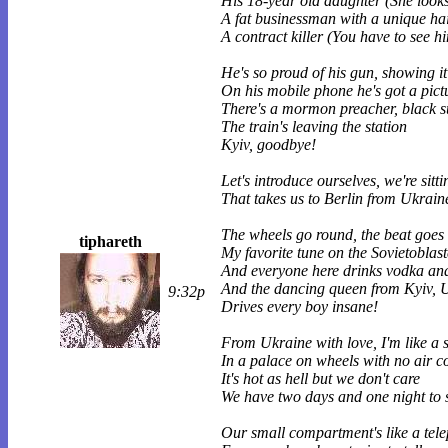
His 18-year old daughter (She look
A fat businessman with a unique hai
A contract killer (You have to see h
He's so proud of his gun, showing i
On his mobile phone he's got a pictu
There's a mormon preacher, black su
The train's leaving the station
Kyiv, goodbye!
Let's introduce ourselves, we're sitti
That takes us to Berlin from Ukrain
The wheels go round, the beat goes 
tiphareth
My favorite tune on the Sovietoblast
And everyone here drinks vodka an
And the dancing queen from Kyiv, 
9:32p
Drives every boy insane!
From Ukraine with love, I'm like a 
In a palace on wheels with no air c
It's hot as hell but we don't care
We have two days and one night to 
Our small compartment's like a tele