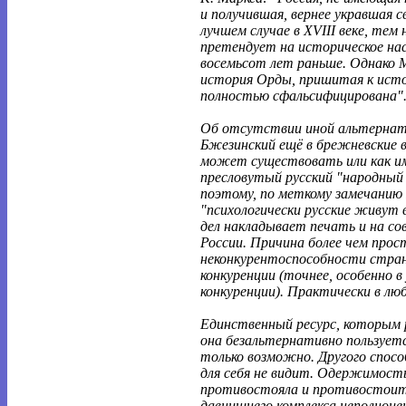
и получившая, вернее укравшая с
лучшем случае в XVIII веке, тем н
претендует на историческое нас
восемьсот лет раньше. Однако М
история Орды, пришитая к исто
полностью сфальсифицирована"
Об отсутствии иной альтернат
Бжезинский ещё в брежневские 
может существовать или как им
пресловутый русский "народный
поэтому, по меткому замечанию
"психологически русские живут 
дел накладывает печать и на с
России. Причина более чем прос
неконкурентоспособности стран
конкуренции (точнее, особенно в
конкуренции). Практически в лю
Единственный ресурс, которым 
она безальтернативно пользуетс
только возможно. Другого спосо
для себя не видит. Одержимость
противостояла и противостоит
давнишнего комплекса неполноц