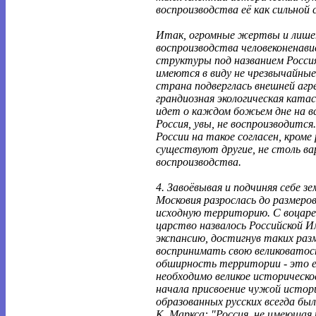
воспроизводства её как сильной
Итак, огромные жертвы и лишен
воспроизводства человеконенав
структуры под названием Росси
имеются в виду не чрезвычайные 
страна подверглась внешней агре
грандиозная экологическая катас
идет о каждом божьем дне на вс
Россия, увы, не воспроизводится.
России на такое согласен, кроме 
существуют другие, не столь ва
воспроизводства.
4. Завоёвывая и подчиняя себе з
Московия разрослась до размеро
исходную территорию. С воцаре
царство назвалось Российской 
экспансию, достигнув таких раз
воспринимать свою великоватост
обширность территории - это ещ
необходимо великое историческо
начала присвоение чужой истор
образованных русских всегда был
К. Маркса: "Россия, не имеющая 