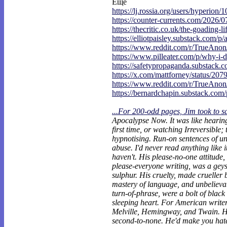
Еще
https://lj.rossia.org/users/hyperion/1
https://counter-currents.com/2026/0
https://thecritic.co.uk/the-goading-li
https://elliotpaisley.substack.com/p/
https://www.reddit.com/r/TrueAno
https://www.pilleater.com/p/why-i-d
https://safetypropaganda.substack.c
https://x.com/mattforney/status/207
https://www.reddit.com/r/TrueAno
https://bernardchapin.substack.com/p
...For 200-odd pages, Jim took to s
Apocalypse Now. It was like heari
first time, or watching Irreversible;
hypnotising. Run-on sentences of un
abuse. I'd never read anything like it.
haven't. His please-no-one attitude, 
please-everyone writing, was a geys
sulphur. His cruelty, made crueller 
mastery of language, and unbelievab
turn-of-phrase, were a bolt of black
sleeping heart. For American writers
Melville, Hemingway, and Twain. His
second-to-none. He'd make you hat