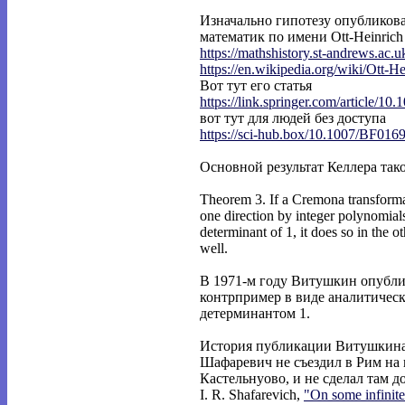
Изначально гипотезу опубликова
математик по имени Ott-Heinrich 
https://mathshistory.st-andrews.ac.
https://en.wikipedia.org/wiki/Ott-He
Вот тут его статья
https://link.springer.com/article/10.
вот тут для людей без доступа
https://sci-hub.box/10.1007/BF016
Основной результат Келлера так
Theorem 3. If a Cremona transformat
one direction by integer polynomial
determinant of 1, it does so in the ot
well.
В 1971-м году Витушкин опубли
контрпример в виде аналитическ
детерминантом 1.
История публикации Витушкина 
Шафаревич не съездил в Рим на
Кастельнуово, и не сделал там д
I. R. Shafarevich,
"On some infinit