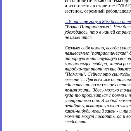
И эта политическая система одна 
и из столетия в столетие: ГУЛАГ
застенок, огромный рабовладель
...У нас еще году в 86м была отл
"Волна Патриотизма". Чем дал
убеждаюсь, что в нашей стране 
не изменится.
Сколько себя помню, всегда сущ
называемые "патриотические" 
отборную воинствующую сволоч
комсомольцы, любера, затем раз
народно-патриотические движе
"Память". Сейчас это скинхеды,
вместе"... Для всех же остальн
единственно возможное состояни
нельзя жить. Здесь можно толь
куда-то пробиваться с боями и 
завтрашнего дня. В любой моме
ограбить, выкинуть в окно эле
какой-нибудь новый закон - и ли
момент могут посадить, да и во
следствия.