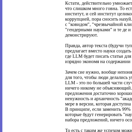
Кстати, действительно умножает
что слишком много говна. То ес
институт, и сей институт целик
коррупцией, пора сносить нахуй
с "ковидом", "чрезвычайной кли
"гендерными науками" и те де и 
демонстрируют.
Правда, автор текста (будучи т
предлагает вместо науки создат
где LLM будет писать статьи дл
изрядно экономя на содержании 
Зачем сие нужно, вообще непоня
для того, чтобы люди делались у
LLM - это по большей части слу
ничего никому не объясняющий.
предложения достаточно хорошо
ненужность и архаичность "акад
мере в версии, которая доступн
В принципе, если заменить 99%
которые будут генерировать "на
набора предложений, ничего осо
То есть с таким же успехом мож