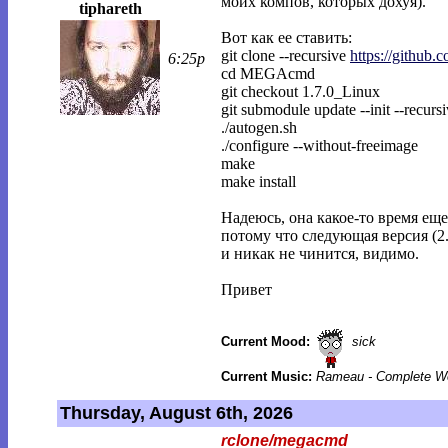
моих компов, которых дохуя).
tiphareth
Вот как ее ставить:
git clone --recursive
https://githu
6:25p
cd MEGAcmd
git checkout 1.7.0_Linux
git submodule update --init --recurs
./autogen.sh
./configure --without-freeimage
make
make install
Надеюсь, она какое-то время еще
потому что следующая версия (2
и никак не чинится, видимо.
Привет
Current Mood:
sick
Current Music:
Rameau - Complete Wo
Thursday, August 6th, 2026
rclone/megacmd