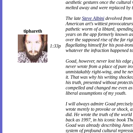
aesthetic gestures once the cultural
melted away and were replaced by t
The late
Steve Albini
devolved from 
American art's wittiest provocateurs
pathetic worm of a libtard, spending
tiphareth
years on the app formerly known as
over the supposed rise of the far rig
flagellating himself for his post-iron
1:33p
whatever the infraction happened to
Goad, however, never lost his edge 
never wrote from a place of pure ir
unmistakably right-wing, and he ne
it. That was why his writing shocke
his truth, presented without protect
compelled and changed me even as I 
liberal assumptions of my youth.
I will always admire Goad precisel
wrote merely to provoke or shock, as
did. He wrote the truth of the world 
back as 1997, in his iconic book T
Goad was already describing Ameri
system of profound cultural repress