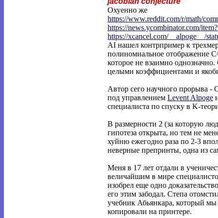
jacobian conjecture
Охуенно же
https://www.reddit.com/r/math/co
https://news.ycombinator.com/item
https://xcancel.com/__alpoge__/stat
AI нашел контрпример к трехмер
полиномиальное отображение C^
которое не взаимно однозначно. 
целыми коэффициентами и якоби
Автор сего научного прорыва - C
под управлением
Levent Alpoge
специалиста по спуску в K-теор
В размерности 2 (за которую лю
гипотеза открыта, но тем не мен
хуйню ежегодно раза по 2-3 вп
неверные препринты, одна из с
Меня в 17 лет отдали в учениче
величайшим в мире специалистом
изобрел еще одно доказательство
его этим забодал. Степа отомсти
учебник Абьянкара, который мы
копировали на принтере.