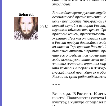
этой почве.
В последнее время русская заруб
tiphareth
осознала своё предназначение и 
цель - построение "прекрасной Р
первый случай в истории России,
5:11p
oxymoron объявляется целью. С
простомыслием, предсказывать -
желания. Русская оппозиция свят
в России придут достойные люди
возникнет "прекрасная Россия". 
пытались вникать в причины пр
что всё определяется правильн
люди используют интеллект не д
защиты желаемой картины мира
что какие бы либералы и демокр
русский народ принудит их в об
России по сути рабовладельческ
* * *
Все так, да. "В России за 10 лет 
ничего". Политическая система 
культуру, а культура определяет