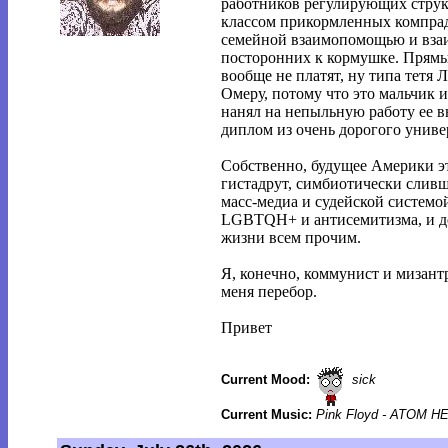
работников регулирующих струк
классом прикормленных компрад
семейной взаимопомощью и вза
посторонних к кормушке. Прямых
вообще не платят, ну типа тетя
Омеру, потому что это мальчик 
нанял на непыльную работу ее в
диплом из очень дорогого униве
Собственно, будущее Америки эт
гистадрут, симбиотически слив
масс-медиа и судейской системой
LGBTQH+ и антисемитизма, и д
жизни всем прочим.
Я, конечно, коммунист и мизантр
меня перебор.
Привет
Current Mood:
sick
Current Music:
Pink Floyd - ATOM 