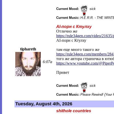
Current Mood:
sick
Current Music:
H.E.R.R. - THE WI
AI-порн с Ктулху
Отлично же
https://rule34gen.com/video/21635/
AI-порн с Ктулху
tiphareth
там еще много такого же
https://rule34gen.com/members/284
того же автора страничка в ютюб
6:07a
https://www.youtube.com/@PiperP
Привет
Current Mood:
sick
Current Music:
Please Rewind! (Your 
Tuesday, August 4th, 2026
shithole countries