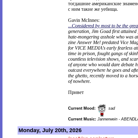
тогдашние американские знамен
с ним такие же уебища.
Gavin McInnes:
...Considered by most to be the grea
generation, Jim Goad first attained
hate-mongering asshole who was at
zine Answer Me! predated Vice Mag
for VICE MEDIA's early fearless att
time in prison, fought gangs of ski
countless television shows, and scare
of anyone who would dare debate h
outcast everywhere he goes and after
the ghetto, recently moved to a hors
of nowhere.
Привет
Current Mood:
sad
Current Music:
Jannerwein - ABEND
Monday, July 20th, 2026