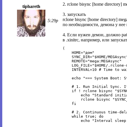
2. rclone bisync [home directory]
tiphareth
3. запускать
rclone bisync [home directory] m
5:29p
по необходимости, демона у нее 
4. Если нужен демон, должно р
в .xinitrc, например, или запускать
(

    HOME="дом"

    SYNC_DIR="$HOME/MEGAsync"
    REMOTE="mega:MEGAsync"

    LOG_FILE="$HOME/.rclone-m
    INTERVAL=10 # Time to wa
    echo "=== System Boot: S
    # 1. Run Initial Sync. I
    if ! rclone bisync "$SYN
        echo "Standard initi
        rclone bisync "$SYNC
    fi

    # 2. Continuous time-dela
    while true; do

        echo "Interval sleep