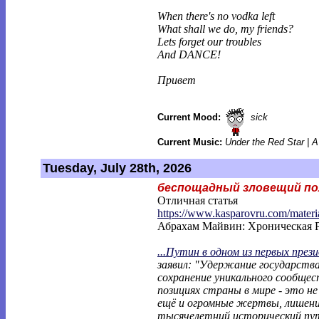
When there's no vodka left
What shall we do, my friends?
Lets forget our troubles
And DANCE!
Привет
Current Mood:
sick
Current Music:
Under the Red Star | 
Tuesday, July 28th, 2026
беспощадный зловещий по
Отличная статья
https://www.kasparovru.com/materi
Абрахам Майвин: Хроническая 
...Путин в одном из первых през
заявил: "Удержание государств
сохранение уникального сообщес
позициях страны в мире - это н
ещё и огромные жертвы, лишени
тысячелетний исторический пут