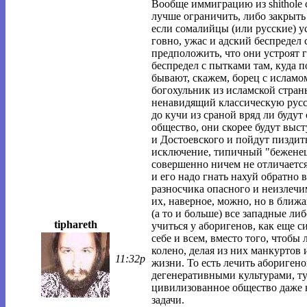
Вообще иммиграцию из shithole c
лучше ограничить, либо закрыть
если сомалийцы (или русские) ус
говно, ужас и адский беспредел
предположить, что они устроят г
беспредел с пытками там, куда 
бывают, скажем, борец с ислам
богохульник из исламской стран
ненавидящий классическую русс
до кучи из сраной вряд ли буду
общество, они скорее будут выст
и Достоевского и пойдут пиздит
исключение, типичный "беженец" 
совершенно ничем не отличается
и его надо гнать нахуй обратно в 
разносчика опасного и неизлечи
их, наверное, можно, но в ближ
(а то и больше) все западные ли
tiphareth
учиться у аборигенов, как еще 
себе и всем, вместо того, чтобы
колено, делая из них манкуртов 
11:32p
жизни. То есть лечить абориген
дегенеративными культурами, ту
цивилизованное общество даже н
задачи.