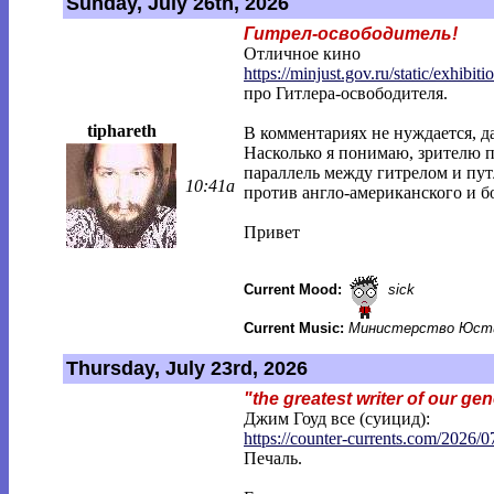
Sunday, July 26th, 2026
Гитрел-освободитель!
Отличное кино
https://minjust.gov.ru/static/exhibitio
про Гитлера-освободителя.
tiphareth
В комментариях не нуждается, да
Насколько я понимаю, зрителю п
параллель между гитрелом и пу
10:41a
против англо-американского и б
Привет
Current Mood:
sick
Current Music:
Министерство Юсти
Thursday, July 23rd, 2026
"the greatest writer of our ge
Джим Гоуд все (суицид):
https://counter-currents.com/2026/0
Печаль.