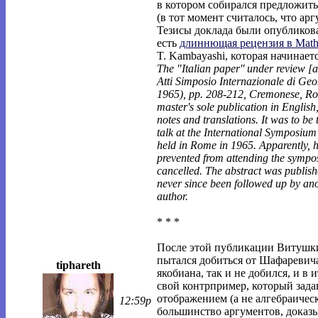
в котором собирался предложить
(в тот момент считалось, что арг
Тезисы доклада были опубликова
есть
длиннющая рецензия в Math
T. Kambayashi, которая начинаетс
The "Italian paper'' under review [a
Atti Simposio Internazionale di Ge
1965), pp. 208-212, Cremonese, Rom
master's sole publication in English
notes and translations. It was to be 
talk at the International Symposiu
held in Rome in 1965. Apparently, 
prevented from attending the sympo
cancelled. The abstract was publis
never since been followed up by ano
author.
* * *
После этой публикации Витушки
пытался добиться от Шафаревича
tiphareth
якобиана, так и не добился, и в 
свой контрпример, который зада
отображением (а не алгебраичес
12:59p
большинство аргументов, доказ