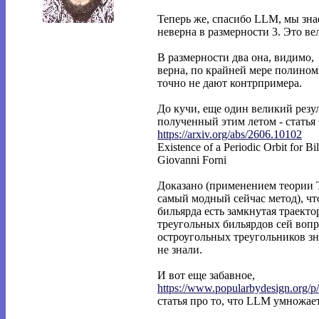
Теперь же, спасибо LLM, мы зна
неверна в размерности 3. Это ве
В размерности два она, видимо,
верна, по крайней мере полино
точно не дают контрпримера.
До кучи, еще один великий резул
полученный этим летом - стать
https://arxiv.org/abs/2606.10102
Existence of a Periodic Orbit for Bi
Giovanni Forni
Доказано (применением теории 
самый модный сейчас метод), чт
бильярда есть замкнутая траекто
треугольных бильярдов сей вопр
остроугольных треугольников зн
не знали.
И вот еще забавное,
https://www.popularbydesign.org/p
статья про то, что LLM умножает