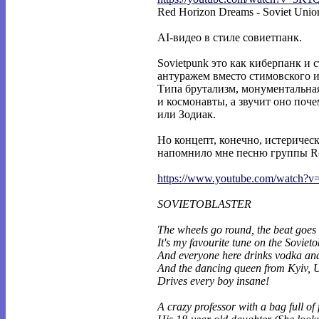
Red Horizon Dreams - Soviet Unio
AI-видео в стиле совиетпанк.
Sovietpunk это как киберпанк и 
антуражем вместо стимовского и
Типа брутализм, монументальна
и космонавты, а звучит оно поч
или Зодиак.
Но концепт, конечно, истеричес
напомнило мне песню группы Rot 
https://www.youtube.com/watch?
SOVIETOBLASTER
The wheels go round, the beat goes 
It's my favourite tune on the Sovieto
And everyone here drinks vodka an
And the dancing queen from Kyiv, 
Drives every boy insane!
A crazy professor with a bag full of