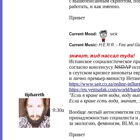
с вышеописанным скриптом, пос
работать, и как именно.
Привет
Current Mood:
sick
Current Music:
H.E.R.R. - Fire and G
значит, жид нассал туда!
Испанское социалистическое пра
согласно консенсусу
NSDAP
исп
в сеутском кризисе виноваты ев
и лично премьер-министр Нетань
https://www.sajr.co.za/online-influe
https://en.yenisafak.com/world/bar
tiphareth
"Если в кране нет воды, воду в
Если в кране есть вода, значит,
9:30a
Вообще лютый антисемитизм ста
принадлежностью социалиста и л
за экологию, феминизм, BLM, и 
Привет