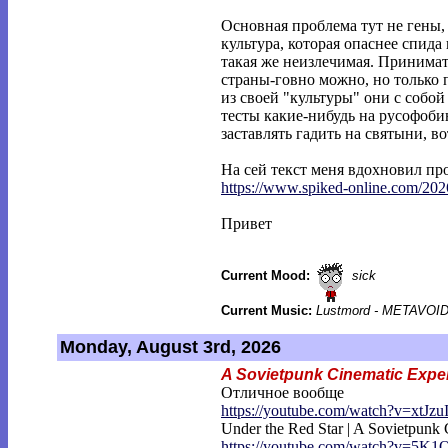
Основная проблема тут не гены,
культура, которая опаснее спида
такая же неизлечимая. Принима
страны-говно можно, но только 
из своей "культуры" они с собой
тесты какие-нибудь на русофоб
заставлять гадить на святыни, во
На сей текст меня вдохновил пр
https://www.spiked-online.com/202
Привет
Current Mood:
sick
Current Music:
Lustmord - METAVOI
Monday, August 3rd, 2026
A Sovietpunk Cinematic Expe
Отличное вообще
https://youtube.com/watch?v=xtJzu
Under the Red Star | A Sovietpunk
https://youtube.com/watch?v=5K1