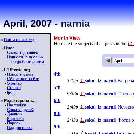
April, 2007 - narnia
Month View
Войти в систему
Here are the subjects of all posts in the
Home
-
Создать дневник
-
Написать в дневник
-
Подробный режим
LJ.Rossia.org
4th
-
Новости сайта
-
Общие настройки
3:15a
sokol_iz_narnii
Встреча
-
Sitemap
5th
-
Оплата
-
ljr-fif
9:38p
sokol_iz_narnii
Такого 
6th
Редактировать...
-
Настройки
2:49p
sokol_iz_narnii
История
-
Список друзей
8th
-
Дневник
-
Картинки
2:43a
sokol_iz_narnii
Фотка о
-
Пароль
9th
-
Вид дневника
7:41p
kvakl_brodakl
Вот така