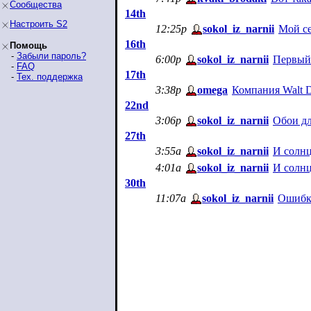
Сообщества
14th
Настроить S2
12:25p
sokol_iz_narnii
Мой с
16th
Помощь
-
Забыли пароль?
6:00p
sokol_iz_narnii
Первый 
-
FAQ
17th
-
Тех. поддержка
3:38p
omega
Компания Walt D
22nd
3:06p
sokol_iz_narnii
Обои дл
27th
3:55a
sokol_iz_narnii
И солнц
4:01a
sokol_iz_narnii
И солнц
30th
11:07a
sokol_iz_narnii
Ошибка