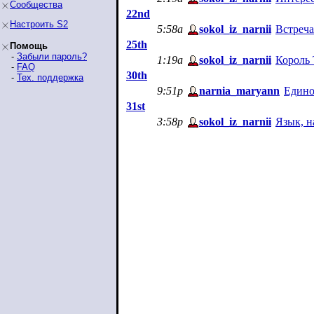
Сообщества
22nd
Настроить S2
5:58a
sokol_iz_narnii
Встреча
25th
Помощь
-
Забыли пароль?
1:19a
sokol_iz_narnii
Король 
-
FAQ
30th
-
Тех. поддержка
9:51p
narnia_maryann
Едино
31st
3:58p
sokol_iz_narnii
Язык, н