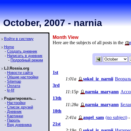
October, 2007 - narnia
Month View
Войти в систему
Here are the subjects of all posts in the
Home
-
Создать дневник
-
Написать в дневник
-
Подробный режим
LJ.Rossia.org
1st
-
Новости сайта
-
Общие настройки
1:01a
sokol_iz_narnii
Веораль
-
Sitemap
3rd
-
Оплата
-
ljr-fif
11:15p
narnia_maryann
Ассо
13th
Редактировать...
-
Настройки
11:28a
narnia_maryann
Бела
-
Список друзей
18th
-
Дневник
-
Картинки
2:41a
angel_sam
(no subject)
- 
-
Пароль
21st
-
Вид дневника
2:19a
sokol_iz_narnii
Интерес