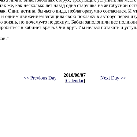
к же, как несколько лет назад одна старушка на автобусной ос
к. Один детина, бычьего вида, неблагоразумно согласился. И чт
а и одним движением затащила свою поклажу в автобус перед и
 жизнь, но почему-то не дохнут. Бабки заполонили все поликли
обиться в кабинет врача. Они врут. Им нельзя потакать и уступ
ов."
2010/08/07
<< Previous Day
Next Day >>
[
Calendar
]