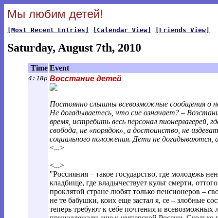
Мы любим детей!
[Most Recent Entries]
[Calendar View]
[Friends View]
Saturday, August 7th, 2010
Time
Event
4:18p
Восстание детей
Постоянно слышны всевозможные сообщения о напа
Не догадываетесь, что сие означает? – Возстание
время, истребить весь персонал пионерлагерей, гд
свобода, не «порядок», а достоинство, не издев
социального положения. Дети не догадываются, а
<...>
<...>
"Россияния – такое государство, где молодежь не
кладбище, где владычествует культ смерти, оттог
проклятой стране любят только пенсионеров – св
не те бабушки, коих еще застал я, се – злобные 
теперь требуют к себе почтения и всевозможных л
принадлежали еще к имперской России. Сколько р