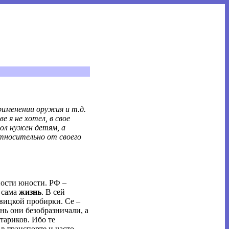
рименении оружия и т.д.
 я не хотел, в свое
вол нужен детям, а
относительно от своего
ности юности. РФ –
я сама
жизнь
. В сей
евицкой пробирки. Се –
нь они безобразничали, а
тариков. Ибо те
в транспорте и часто