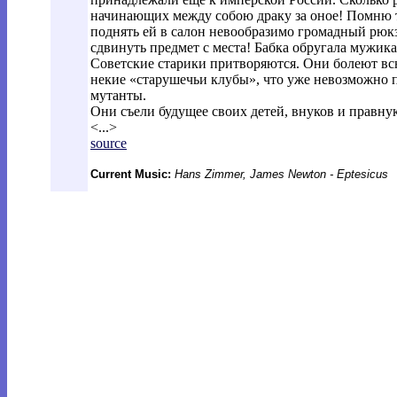
начинающих между собою драку за оное! Помню та
поднять ей в салон невообразимо громадный рюкза
сдвинуть предмет с места! Бабка обругала мужик
Советские старики притворяются. Они болеют всю
некие «старушечьи клубы», что уже невозможно пр
мутанты.
Они съели будущее своих детей, внуков и правнук
<...>
source
Current Music:
Hans Zimmer, James Newton - Eptesicus