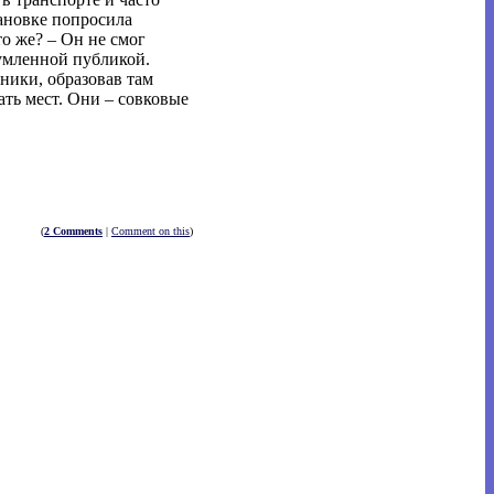
тановке попросила
о же? – Он не смог
зумленной публикой.
ники, образовав там
ать мест. Они – совковые
(
2 Comments
|
Comment on this
)