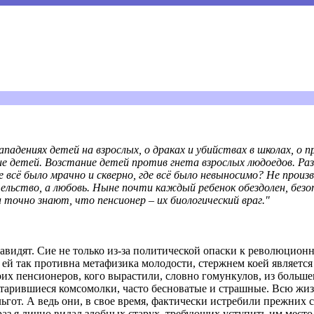
дениях детей на взрослых, о драках и убийствах в школах, о п
 детей. Возстание детей против гнета взрослых людоедов. Разве
е всё было мрачно и скверно, где всё было невыносимо? Не произ
ательство, а любовь. Ныне почти каждый ребенок обездолен, без
 точно знают, что пенсионер – их биологический враг."
навидят. Сие не только из-за политической опаски к революцион
о ей так противна метафизика молодости, стержнем коей являетс
оих пенсионеров, кого вырастили, словно гомункулов, из больш
состарившиеся комсомолки, часто бесноватые и страшные. Всю жиз
ьгот. А ведь они, в свое время, фактически истребили прежних с
аз я лично видал злобных старух, требующих уступить им место 