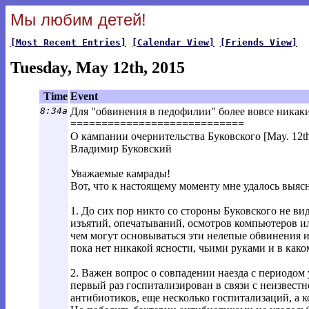
Мы любим детей!
[Most Recent Entries]
[Calendar View]
[Friends View]
Tuesday, May 12th, 2015
Time
Event
8:34a
Для "обвинения в педофилии" более вовсе никаки
============================
О кампании очернительства Буковского [May. 12th
Владимир Буковский
Уважаемые камрады!
Вот, что к настоящему моменту мне удалось выяс
1. До сих пор никто со стороны Буковского не в
изъятий, опечатываний, осмотров компьютеров ил
чем могут основываться эти нелепые обвинения и 
пока нет никакой ясности, чьими руками и в како
2. Важен вопрос о совпадении наезда с периодом
первый раз госпитализирован в связи с неизвестн
антибиотиков, еще несколько госпитализаций, а к