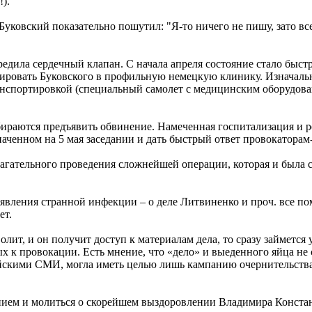
).
, Буковский показательно пошутил: "Я-то ничего не пишу, зато в
дила сердечный клапан. С начала апреля состояние стало быстр
зировать Буковского в профильную немецкую клинику. Изначаль
ранспортировкой (специальный самолет с медицинским оборудов
обираются предъявить обвинение. Намеченная госпитализация и 
значенном на 5 мая заседании и дать быстрый ответ провокатора
агательного проведения сложнейшей операции, которая и была с
явления странной инфекции – о деле Литвиненко и проч. все по
ет.
олит, и он получит доступ к материалам дела, то сразу займется
 к провокации. Есть мнение, что «дело» и выеденного яйца не 
ийскими СМИ, могла иметь целью лишь кампанию очернительств
ием и молиться о скорейшем выздоровлении Владимира Конста