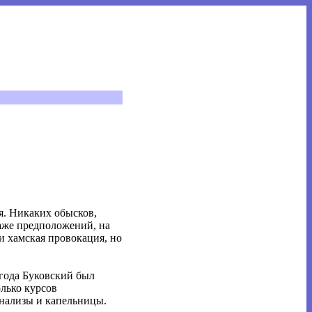
я. Никаких обысков,
даже предположений, на
 и хамская провокация, но
 года Буковский был
олько курсов
 анализы и капельницы.