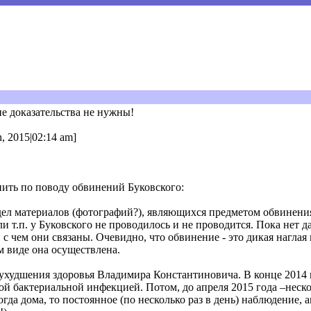
е доказательства не нужны!
, 2015|02:14 am]
нить по поводу обвинений Буковского:
идел материалов (фотографий?), являющихся предметом обвинени
и т.п. у Буковского не проводилось и не проводится. Пока нет 
с чем они связаны. Очевидно, что обвинение - это дикая наглая
м виде она осуществлена.
 ухудшения здоровья Владимира Константиновича. В конце 2014
ой бактериальной инфекцией. Потом, до апреля 2015 года –неск
огда дома, то постоянное (по несколько раз в день) наблюдение,