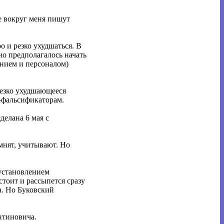
се вокруг меня пишут
о и резко ухудшаться. В
но предполагалось начать
анием и персоналом)
резко ухудшающееся
м-фальсификаторам.
делана 6 мая с
мнят, учитывают. Но
 установлением
стоит и рассыпется сразу
а. Но Буковский
нтиновича.