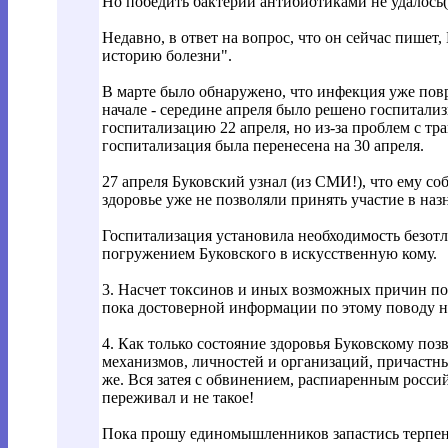
Но победить бактерии антибиотиками не удалось(!
Недавно, в ответ на вопрос, что он сейчас пишет
историю болезни".
В марте было обнаружено, что инфекция уже повре
начале - середине апреля было решено госпитали
госпитализацию 22 апреля, но из-за проблем с т
госпитализация была перенесена на 30 апреля.
27 апреля Буковский узнал (из СМИ!), что ему с
здоровье уже не позволяли принять участие в на
Госпитализация установила необходимость безотл
погружением Буковского в искусственную кому.
3. Насчет токсинов и иных возможных причин по
пока достоверной информации по этому поводу н
4. Как только состояние здоровья Буковскому позв
механизмов, личностей и организаций, причастных
же. Вся затея с обвинением, распиаренным росс
переживал и не такое!
Пока прошу единомышленников запастись терпен