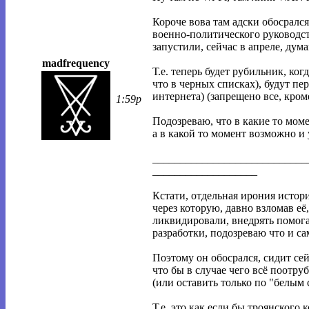
Короче вова там адски обосралс
военно-политического руководст
запустили, сейчас в апреле, дум
madfrequency
Т.е. теперь будет рубильник, ко
что в черных списках), будут пе
интернета) (запрещено все, кром
1:59p
Подозреваю, что в какие то мом
а в какой то момент возможно и
____________________________
___________________
Кстати, отдельная ирония истор
через которую, давно взломав е
ликвидировали, внедрять помога
разработки, подозреваю что и с
Поэтому он обосрался, сидит сей
что бы в случае чего всё поотру
(или оставить только по "белым 
Т.е. это как если бы троянского