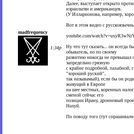
Далее, выступает открыто проти
израильтян и американцев.
(У Илларионова, например, хоро
Вот в этом видео с русскоязычн
madfrequency
youtube.com/watch?v=uxyR3wNr
Ну что тут сказать... он всегд
1:34p
обыватель, но по своему
развитию никогда не превышал п
запредельно грязную
с крайне подробной, пахабной, 
"хороший руский",
так называмый), если бы он род
живущий в Европе
на шее местных, коренных нало
сменой сейчас его
позиции Ирану, дронновый прое
Нахуй.
По поводу того (тут спрашивали)