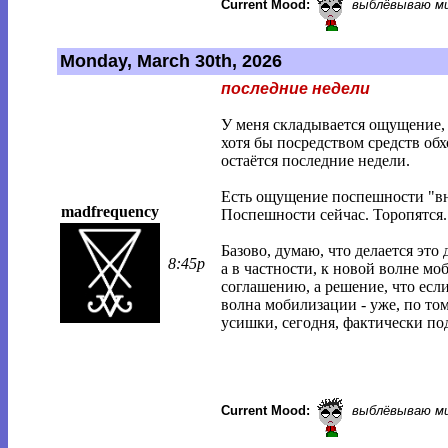
Current Mood:
выблёвываю м
Monday, March 30th, 2026
последние недели
У меня складывается ощущение, 
хотя бы посредством средств об
остаётся последние недели.
Есть ощущение поспешности "вн
madfrequency
Поспешности сейчас. Торопятся.
Базово, думаю, что делается эт
8:45p
а в частности, к новой волне м
соглашению, а решение, что если
волна мобилизации - уже, по то
усишки, сегодня, фактически по
Current Mood:
выблёвываю м