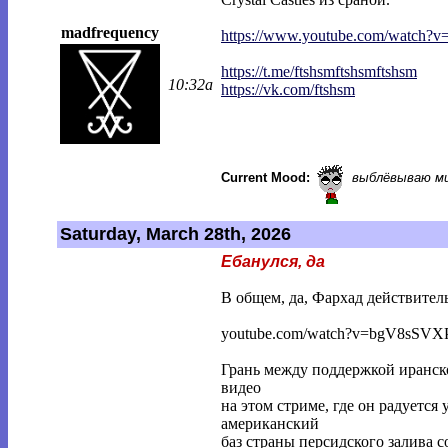
madfrequency
https://www.youtube.com/watch?
https://t.me/ftshsmftshsmftshsm
10:32a
https://vk.com/ftshsm
Current Mood:
выблёвываю м
Saturday, March 28th, 2026
Ебанулся, да
В общем, да, Фархад действитель
youtube.com/watch?v=bgV8sSV
Грань между поддержкой иранско
видео
на этом стриме, где он радуетс
американский
баз страны персидского залива