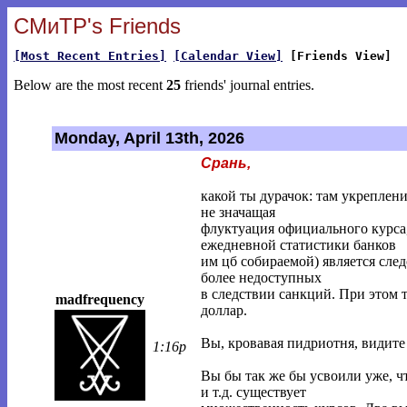
СМиТР's Friends
[Most Recent Entries]
[Calendar View]
[Friends View]
Below are the most recent
25
friends' journal entries.
Monday, April 13th, 2026
Срань,
какой ты дурачок: там укреплени
не значащая
флуктуация официального курса
ежедневной статистики банков
им цб собираемой) является след
более недоступных
в следствии санкций. При этом т
madfrequency
доллар.
Вы, кровавая пидриотня, видите
1:16p
Вы бы так же бы усвоили уже, ч
и т.д. существует