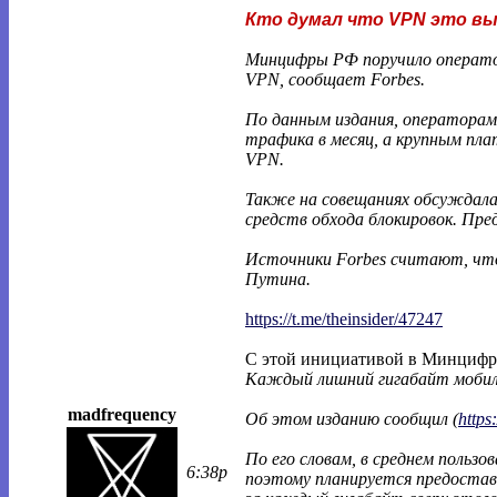
Кто думал что VPN это в
Минцифры РФ поручило оператор
VPN, сообщает Forbes.
По данным издания, операторам
трафика в месяц, а крупным пл
VPN.
Также на совещаниях обсуждал
средств обхода блокировок. Пре
Источники Forbes считают, чт
Путина.
https://t.me/theinsider/47247
С этой инициативой в Минцифр
Каждый лишний гигабайт мобил
madfrequency
Об этом изданию сообщил (
https
По его словам, в среднем польз
6:38p
поэтому планируется предостав