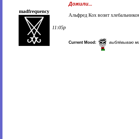
Дожили...
madfrequency
Альфред Кох возит хлебальником
11:05p
Current Mood:
выблёвываю м