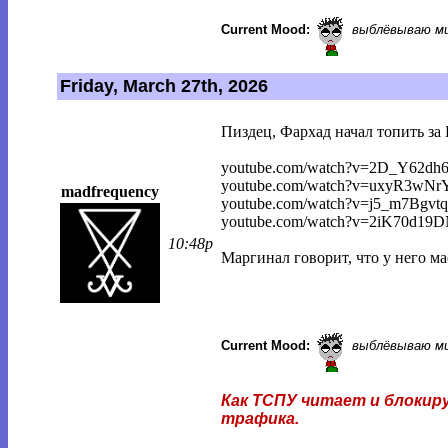
Current Mood:
выблёвываю м
Friday, March 27th, 2026
Пиздец, Фархад начал топить за
youtube.com/watch?v=2D_Y62dh
youtube.com/watch?v=uxyR3wNr
madfrequency
youtube.com/watch?v=j5_m7Bgvt
youtube.com/watch?v=2iK70d19
10:48p
Маргинал говорит, что у него ма
Current Mood:
выблёвываю м
Как ТСПУ читает и блокиру
трафика.