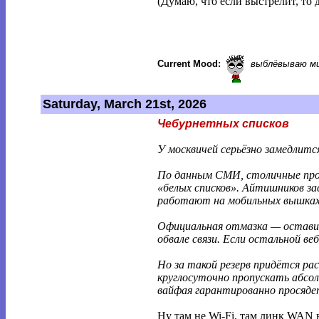
(Думаю, что если выстрелит, то 
Current Mood:
выблёвываю м
Saturday, March 21st, 2026
Чебурнетных списков
У москвичей серьёзно замедлитс
По данным СМИ, столичные про
«белых списков». Айтишников з
работают на мобильных вышках.
Официальная отмазка — оставит
обвале связи. Если остальной в
Но за такой резерв придётся ра
круглосуточно пропускать абсо
вайфая гарантированно просядет
Ну там не Wi-Fi, там линк WAN в 