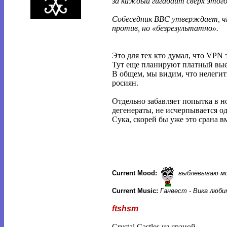
за каждый гигабайт сверх этого
Собеседник BBC утверждает, ч
против, но «безрезультатно».
Это для тех кто думал, что VPN 
Тут еще планируют платный выез
В общем, мы видим, что нелегит
росиян.
Отдельно забавляет попытка в н
дегенераты, не исчерпывается 
Сука, скорей бы уже это срана в
Current Mood:
выблёвываю м
Current Music:
Ганвест - Вика любит
ftshsm
Crystal Castles из сраной.