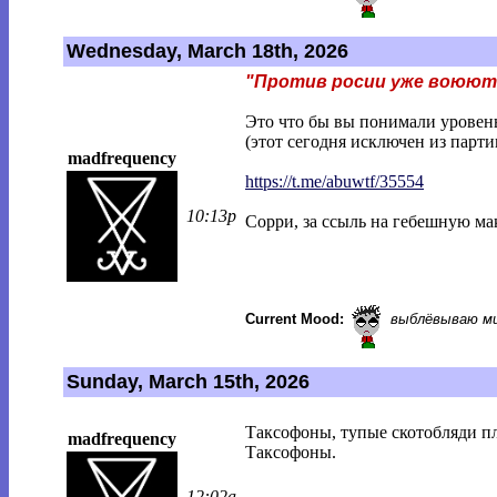
Wednesday, March 18th, 2026
"Против росии уже воюют 
Это что бы вы понимали уровень 
(этот сегодня исключен из парти
madfrequency
https://t.me/abuwtf/35554
10:13p
Сорри, за ссыль на гебешную ма
Current Mood:
выблёвываю м
Sunday, March 15th, 2026
Таксофоны, тупые скотобляди п
madfrequency
Таксофоны.
12:02a