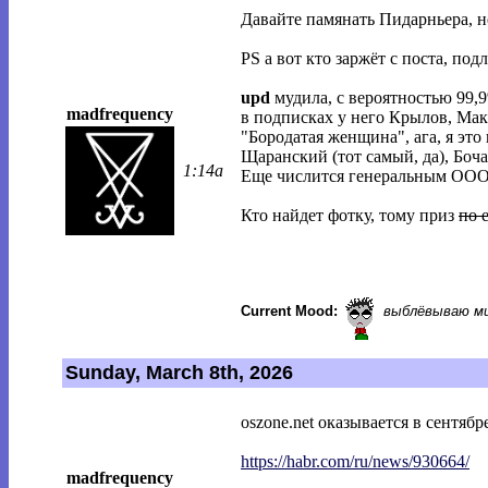
Давайте памянать Пидарньера, н
PS а вот кто заржёт с поста, по
upd
мудила, с вероятностью 99,9
madfrequency
в подписках у него Крылов, Мак
"Бородатая женщина", ага, я это
Щаранский (тот самый, да), Боч
1:14a
Еще числится генеральным ОО
Кто найдет фотку, тому приз
по 
Current Mood:
выблёвываю м
Sunday, March 8th, 2026
oszone.net оказывается в сентябр
https://habr.com/ru/news/930664/
madfrequency