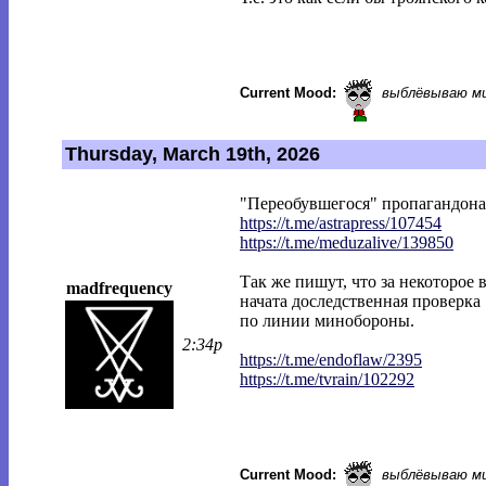
Current Mood:
выблёвываю м
Thursday, March 19th, 2026
"Переобувшегося" пропагандона-
https://t.me/astrapress/107454
https://t.me/meduzalive/139850
Так же пишут, что за некоторое 
madfrequency
начата доследственная проверка
по линии минобороны.
2:34p
https://t.me/endoflaw/2395
https://t.me/tvrain/102292
Current Mood:
выблёвываю м