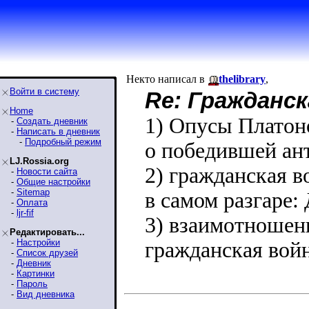
Некто написал в
thelibrary
,
Войти в систему
Re: Гражданск
Home
1) Опусы Платон
-
Создать дневник
-
Написать в дневник
-
Подробный режим
о победившей ан
LJ.Rossia.org
2) гражданская в
-
Новости сайта
-
Общие настройки
-
Sitemap
в самом разгаре:
-
Оплата
-
ljr-fif
3) взаимотношени
Редактировать...
-
Настройки
гражданская войн
-
Список друзей
-
Дневник
-
Картинки
-
Пароль
-
Вид дневника