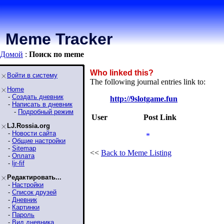
Meme Tracker
Домой
:
Поиск по meme
Who linked this?
Войти в систему
The following journal entries link to:
Home
-
Создать дневник
http://9slotgame.fun
-
Написать в дневник
-
Подробный режим
User
Post Link
LJ.Rossia.org
-
Новости сайта
*
-
Общие настройки
-
Sitemap
<<
Back to Meme Listing
-
Оплата
-
ljr-fif
Редактировать...
-
Настройки
-
Список друзей
-
Дневник
-
Картинки
-
Пароль
-
Вид дневника