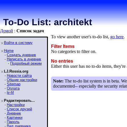
To-Do List: architekt
Домой
:
Список задaч
To view another user's to-do list,
go here
.
Войти в систему
Filter Items
Home
No categories to filter on.
-
Создать дневник
-
Написать в дневник
No entries
-
Подробный режим
Either this user has no to-do items, they're 
LJ.Rossia.org
-
Новости сайта
-
Общие настройки
Note:
The to-do list system is in beta. We
-
Sitemap
documented-- especially the security relat
-
Оплата
-
ljr-fif
Редактировать...
-
Настройки
-
Список друзей
-
Дневник
-
Картинки
-
Пароль
-
Вид дневника