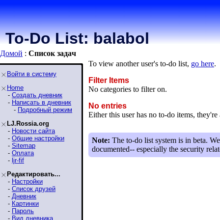
To-Do List: balabol
Домой
:
Список задaч
To view another user's to-do list,
go here
.
Войти в систему
Filter Items
Home
No categories to filter on.
-
Создать дневник
-
Написать в дневник
No entries
-
Подробный режим
Either this user has no to-do items, they're 
LJ.Rossia.org
-
Новости сайта
-
Общие настройки
Note:
The to-do list system is in beta. We
-
Sitemap
documented-- especially the security relat
-
Оплата
-
ljr-fif
Редактировать...
-
Настройки
-
Список друзей
-
Дневник
-
Картинки
-
Пароль
-
Вид дневника