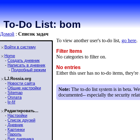
To-Do List: bom
Домой
:
Список задaч
To view another user's to-do list,
go here
.
Войти в систему
Filter Items
Home
No categories to filter on.
-
Создать дневник
-
Написать в дневник
No entries
-
Подробный режим
Either this user has no to-do items, they're 
LJ.Rossia.org
-
Новости сайта
-
Общие настройки
Note:
The to-do list system is in beta. We
-
Sitemap
documented-- especially the security relat
-
Оплата
-
ljr-fif
Редактировать...
-
Настройки
-
Список друзей
-
Дневник
-
Картинки
-
Пароль
-
Вид дневника