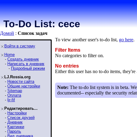
To-Do List: cece
Домой
:
Список задaч
To view another user's to-do list,
go here
.
Войти в систему
Filter Items
Home
No categories to filter on.
-
Создать дневник
-
Написать в дневник
No entries
-
Подробный режим
Either this user has no to-do items, they're 
LJ.Rossia.org
-
Новости сайта
-
Общие настройки
Note:
The to-do list system is in beta. We
-
Sitemap
documented-- especially the security relat
-
Оплата
-
ljr-fif
Редактировать...
-
Настройки
-
Список друзей
-
Дневник
-
Картинки
-
Пароль
-
Вид дневника