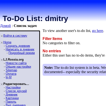
To-Do List: dmitry
Домой
:
Список задaч
To view another user's to-do list,
go here
.
Войти в систему
Filter Items
Home
No categories to filter on.
-
Создать дневник
-
Написать в дневник
No entries
-
Подробный режим
Either this user has no to-do items, they're 
LJ.Rossia.org
-
Новости сайта
-
Общие настройки
Note:
The to-do list system is in beta. We
-
Sitemap
documented-- especially the security relat
-
Оплата
-
ljr-fif
Редактировать...
-
Настройки
-
Список друзей
-
Дневник
-
Картинки
-
Пароль
-
Вид дневника