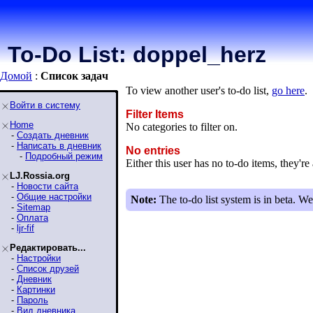
To-Do List: doppel_herz
Домой
:
Список задaч
To view another user's to-do list,
go here
.
Войти в систему
Filter Items
Home
No categories to filter on.
-
Создать дневник
-
Написать в дневник
No entries
-
Подробный режим
Either this user has no to-do items, they're 
LJ.Rossia.org
-
Новости сайта
-
Общие настройки
Note:
The to-do list system is in beta. We
-
Sitemap
-
Оплата
-
ljr-fif
Редактировать...
-
Настройки
-
Список друзей
-
Дневник
-
Картинки
-
Пароль
-
Вид дневника