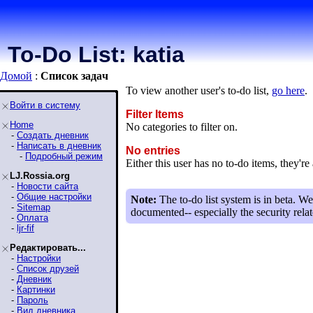
To-Do List: katia
Домой
:
Список задaч
To view another user's to-do list,
go here
.
Войти в систему
Filter Items
Home
No categories to filter on.
-
Создать дневник
-
Написать в дневник
No entries
-
Подробный режим
Either this user has no to-do items, they're 
LJ.Rossia.org
-
Новости сайта
-
Общие настройки
Note:
The to-do list system is in beta. We
-
Sitemap
documented-- especially the security relat
-
Оплата
-
ljr-fif
Редактировать...
-
Настройки
-
Список друзей
-
Дневник
-
Картинки
-
Пароль
-
Вид дневника