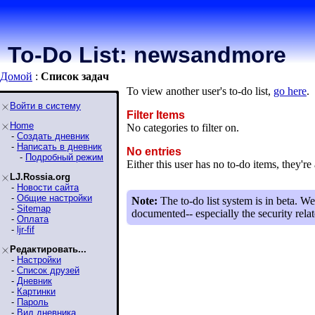
To-Do List: newsandmore
Домой
:
Список задaч
To view another user's to-do list,
go here
.
Войти в систему
Filter Items
Home
No categories to filter on.
-
Создать дневник
-
Написать в дневник
No entries
-
Подробный режим
Either this user has no to-do items, they're 
LJ.Rossia.org
-
Новости сайта
-
Общие настройки
Note:
The to-do list system is in beta. We
-
Sitemap
documented-- especially the security relat
-
Оплата
-
ljr-fif
Редактировать...
-
Настройки
-
Список друзей
-
Дневник
-
Картинки
-
Пароль
-
Вид дневника