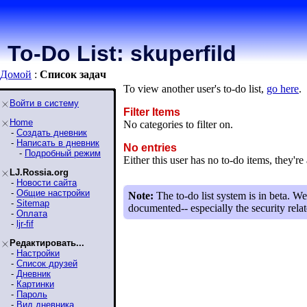
To-Do List: skuperfild
Домой
:
Список задaч
To view another user's to-do list,
go here
.
Войти в систему
Filter Items
Home
No categories to filter on.
-
Создать дневник
-
Написать в дневник
No entries
-
Подробный режим
Either this user has no to-do items, they're 
LJ.Rossia.org
-
Новости сайта
-
Общие настройки
Note:
The to-do list system is in beta. We
-
Sitemap
documented-- especially the security relat
-
Оплата
-
ljr-fif
Редактировать...
-
Настройки
-
Список друзей
-
Дневник
-
Картинки
-
Пароль
-
Вид дневника