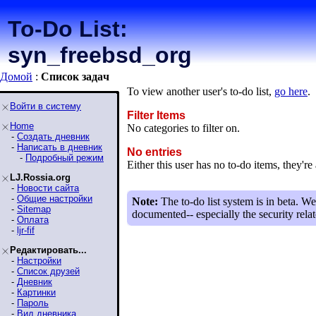
To-Do List:
syn_freebsd_org
Домой
:
Список задaч
To view another user's to-do list,
go here
.
Войти в систему
Filter Items
Home
No categories to filter on.
-
Создать дневник
-
Написать в дневник
No entries
-
Подробный режим
Either this user has no to-do items, they're 
LJ.Rossia.org
-
Новости сайта
-
Общие настройки
Note:
The to-do list system is in beta. We
-
Sitemap
documented-- especially the security relat
-
Оплата
-
ljr-fif
Редактировать...
-
Настройки
-
Список друзей
-
Дневник
-
Картинки
-
Пароль
-
Вид дневника