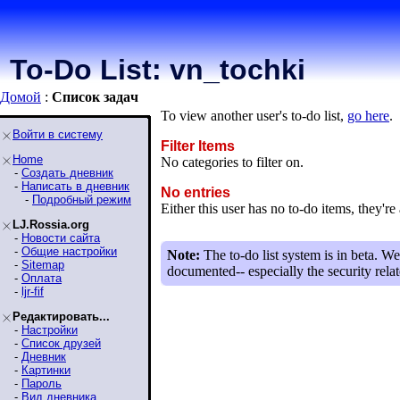
To-Do List: vn_tochki
Домой
:
Список задaч
To view another user's to-do list,
go here
.
Войти в систему
Filter Items
Home
No categories to filter on.
-
Создать дневник
-
Написать в дневник
No entries
-
Подробный режим
Either this user has no to-do items, they're 
LJ.Rossia.org
-
Новости сайта
-
Общие настройки
Note:
The to-do list system is in beta. We
-
Sitemap
documented-- especially the security relat
-
Оплата
-
ljr-fif
Редактировать...
-
Настройки
-
Список друзей
-
Дневник
-
Картинки
-
Пароль
-
Вид дневника