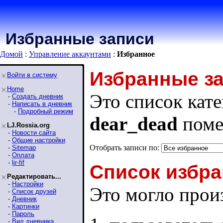
Избранные записи
Домой
:
Управление аккаунтами
:
Избранное
Избранные з
Войти в систему
Home
Это список кате
-
Создать дневник
-
Написать в дневник
-
Подробный режим
dear_dead
поме
LJ.Rossia.org
-
Новости сайта
-
Общие настройки
Отобрать записи по:
-
Sitemap
-
Оплата
-
ljr-fif
Список избра
Редактировать...
-
Настройки
Это могло произ
-
Список друзей
-
Дневник
-
Картинки
-
Пароль
-
Вид дневника