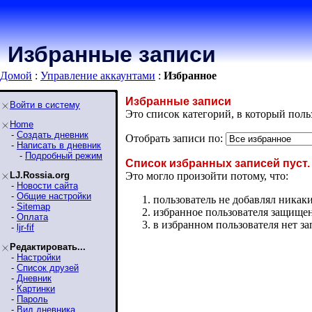
Избранные записи
Домой
:
Управление аккаунтами
:
Избранное
Избранные записи
Войти в систему
Это список категорий, в который пол
Home
-
Создать дневник
Отобрать записи по:
-
Написать в дневник
-
Подробный режим
Список избранных записей пуст.
LJ.Rossia.org
Это могло произойти потому, что:
-
Новости сайта
-
Общие настройки
пользователь не добавлял никаки
-
Sitemap
избранное пользователя защищено
-
Оплата
в избранном пользователя нет з
-
ljr-fif
Редактировать...
-
Настройки
-
Список друзей
-
Дневник
-
Картинки
-
Пароль
-
Вид дневника