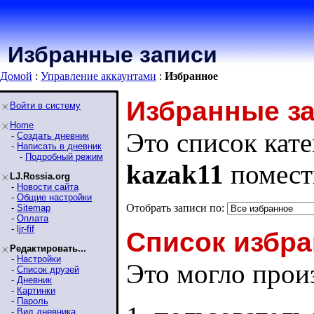
Избранные записи
Домой
:
Управление аккаунтами
:
Избранное
Избранные з
Войти в систему
Home
Это список кате
-
Создать дневник
-
Написать в дневник
-
Подробный режим
kazak11
помест
LJ.Rossia.org
-
Новости сайта
-
Общие настройки
Отобрать записи по:
-
Sitemap
-
Оплата
-
ljr-fif
Список избра
Редактировать...
-
Настройки
Это могло произ
-
Список друзей
-
Дневник
-
Картинки
-
Пароль
-
Вид дневника