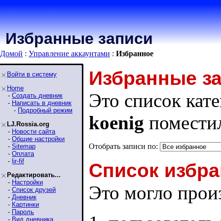
Избранные записи
Домой
:
Управление аккаунтами
:
Избранное
Избранные з
Войти в систему
Home
Это список кате
-
Создать дневник
-
Написать в дневник
-
Подробный режим
koenig
поместил
LJ.Rossia.org
-
Новости сайта
-
Общие настройки
Отобрать записи по:
-
Sitemap
-
Оплата
-
ljr-fif
Список избра
Редактировать...
-
Настройки
Это могло произ
-
Список друзей
-
Дневник
-
Картинки
-
Пароль
-
Вид дневника