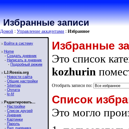
Избранные записи
Домой
:
Управление аккаунтами
:
Избранное
Избранные з
Войти в систему
Home
Это список кате
-
Создать дневник
-
Написать в дневник
-
Подробный режим
kozhurin
помест
LJ.Rossia.org
-
Новости сайта
-
Общие настройки
Отобрать записи по:
-
Sitemap
-
Оплата
-
ljr-fif
Список избра
Редактировать...
-
Настройки
Это могло произ
-
Список друзей
-
Дневник
-
Картинки
-
Пароль
-
Вид дневника