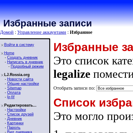
Избранные записи
Домой
:
Управление аккаунтами
:
Избранное
Избранные з
Войти в систему
Home
Это список кате
-
Создать дневник
-
Написать в дневник
-
Подробный режим
legalize
помести
LJ.Rossia.org
-
Новости сайта
-
Общие настройки
Отобрать записи по:
-
Sitemap
-
Оплата
-
ljr-fif
Список избра
Редактировать...
-
Настройки
Это могло произ
-
Список друзей
-
Дневник
-
Картинки
-
Пароль
-
Вид дневника