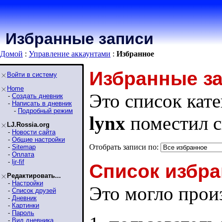
Избранные записи
Домой
:
Управление аккаунтами
:
Избранное
Избранные з
Войти в систему
Home
Это список кате
-
Создать дневник
-
Написать в дневник
-
Подробный режим
lynx
поместил с
LJ.Rossia.org
-
Новости сайта
-
Общие настройки
Отобрать записи по:
-
Sitemap
-
Оплата
-
ljr-fif
Список избра
Редактировать...
-
Настройки
Это могло произ
-
Список друзей
-
Дневник
-
Картинки
-
Пароль
-
Вид дневника