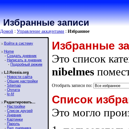
Избранные записи
Домой
:
Управление аккаунтами
:
Избранное
Избранные з
Войти в систему
Home
Это список кате
-
Создать дневник
-
Написать в дневник
-
Подробный режим
nibelmes
помест
LJ.Rossia.org
-
Новости сайта
-
Общие настройки
Отобрать записи по:
-
Sitemap
-
Оплата
-
ljr-fif
Список избра
Редактировать...
-
Настройки
Это могло произ
-
Список друзей
-
Дневник
-
Картинки
-
Пароль
-
Вид дневника