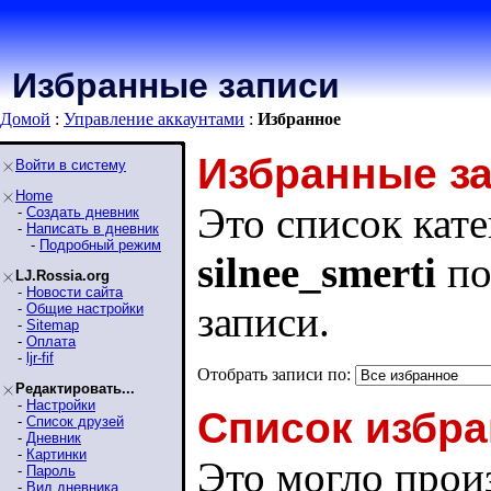
Избранные записи
Домой
:
Управление аккаунтами
:
Избранное
Избранные з
Войти в систему
Home
Это список кате
-
Создать дневник
-
Написать в дневник
-
Подробный режим
silnee_smerti
по
LJ.Rossia.org
-
Новости сайта
записи.
-
Общие настройки
-
Sitemap
-
Оплата
-
ljr-fif
Отобрать записи по:
Редактировать...
-
Настройки
Список избра
-
Список друзей
-
Дневник
-
Картинки
Это могло произ
-
Пароль
-
Вид дневника