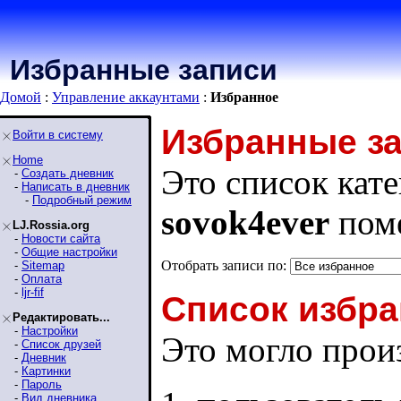
Избранные записи
Домой
:
Управление аккаунтами
:
Избранное
Избранные з
Войти в систему
Home
Это список кате
-
Создать дневник
-
Написать в дневник
-
Подробный режим
sovok4ever
поме
LJ.Rossia.org
-
Новости сайта
-
Общие настройки
Отобрать записи по:
-
Sitemap
-
Оплата
-
ljr-fif
Список избра
Редактировать...
-
Настройки
Это могло произ
-
Список друзей
-
Дневник
-
Картинки
-
Пароль
-
Вид дневника