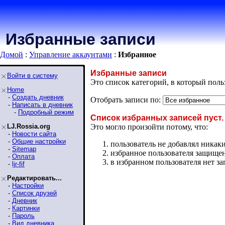
Избранные записи
Домой
:
Управление аккаунтами
:
Избранное
Избранные записи
Войти в систему
Это список категорий, в который пол
Home
-
Создать дневник
Отобрать записи по:
-
Написать в дневник
-
Подробный режим
Список избранных записей пуст.
LJ.Rossia.org
Это могло произойти потому, что:
-
Новости сайта
-
Общие настройки
пользователь не добавлял никаки
-
Sitemap
избранное пользователя защищено
-
Оплата
в избранном пользователя нет з
-
ljr-fif
Редактировать...
-
Настройки
-
Список друзей
-
Дневник
-
Картинки
-
Пароль
-
Вид дневника