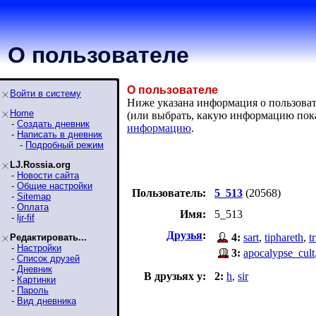
О пользователе
О пользователе
Войти в систему
Ниже указана информация о пользовате
Home
(или выбрать, какую информацию пок
-
Создать дневник
информацию
.
-
Написать в дневник
-
Подробный режим
LJ.Rossia.org
-
Новости сайта
-
Общие настройки
Пользователь:
5_513
(20568)
-
Sitemap
-
Оплата
Имя:
5_513
-
ljr-fif
Друзья
:
4:
sart
,
tiphareth
,
t
Редактировать...
-
Настройки
3:
apocalypse_cult
-
Список друзей
-
Дневник
В друзьях у:
2:
h
,
sir
-
Картинки
-
Пароль
-
Вид дневника