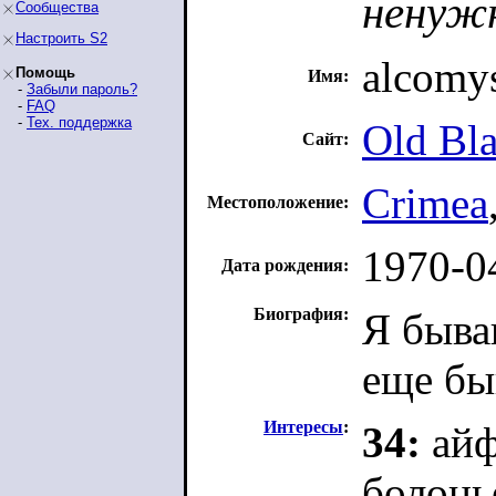
ненужн
Сообщества
Настроить S2
alcomys
Помощь
Имя:
-
Забыли пароль?
-
FAQ
-
Тех. поддержка
Old Bl
Сайт:
Crimea
Местоположение:
1970-0
Дата рождения:
Биография:
Я быва
еще бы
Интересы
:
34:
айф
болонь