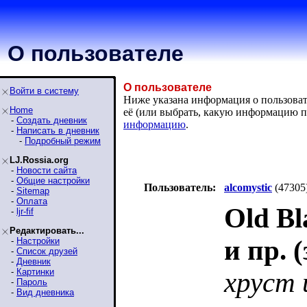
О пользователе
О пользователе
Войти в систему
Ниже указана информация о пользовател
Home
её (или выбрать, какую информацию п
-
Создать дневник
информацию
.
-
Написать в дневник
-
Подробный режим
LJ.Rossia.org
-
Новости сайта
-
Общие настройки
Пользователь:
alcomystic
(47305
-
Sitemap
-
Оплата
Old Bl
-
ljr-fif
Редактировать...
и пр. 
-
Настройки
-
Список друзей
-
Дневник
-
Картинки
хруст 
-
Пароль
-
Вид дневника