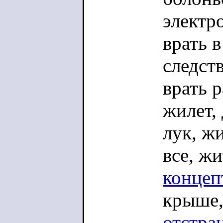
электро
врать в
следств
врать 
жилет,
лук, ж
все, ж
концеп
крыше,
отстра